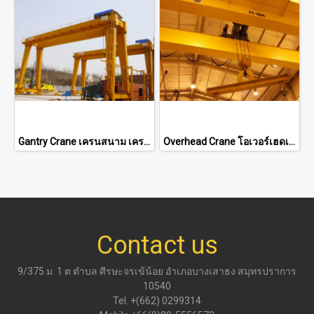
Gantry Crane เครนสนาม เครนขาสูง สำหรับลานงานและหน้าโรงงาน
Overhead Crane โอเวอร์เฮดเครน(เครนเหนือศีรษะ,เครนรางคู่)
Contact us
9/375 ม. 1 ต ตำบล ศีรษะจรเข้น้อย อำเภอบางเสาธง สมุทรปราการ
10540
Tel. +(662) 0299314