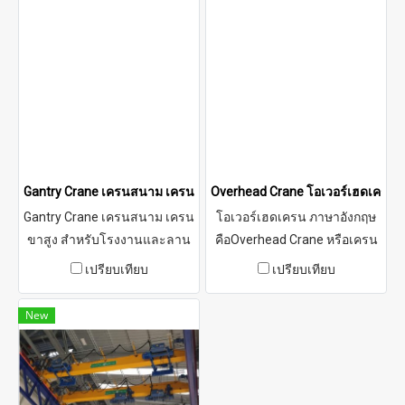
(Monorail) ระบบนี้สามารถใช้
ช่วยลดงานยกมือ เพิ่มความ
ในการยกและเคลื่อนย้ายสินค้า
ปลอดภัยและความเร็วในการ
หรือวัสดุไปยังพื้นที่ต่าง ๆ
ทำงาน เหมาะติดตั้งทั้งแบบตั้ง
ภายในโรงงาน คลังสินค้า หรือ
เสาและติดผนัง
สถานที่ที่ต้องการการยกและ
เคลื่อนย้ายวัสดุในเส้นทางที่
กำหนดไว้ล่วงหน้าและไม่มีการ
เปลี่ยนแปลงบ่อยครั้ง
Gantry Crane เครนสนาม เครนขาสูง สำหรับลานงานและหน้าโรงงาน
Overhead Crane โอเวอร์เฮดเครน(เ
Gantry Crane เครนสนาม เครน
โอเวอร์เฮดเครน ภาษาอังกฤษ
ขาสูง สำหรับโรงงานและลาน
คือOverhead Crane หรือเครน
เก็บสินค้า ใช้ยกเหล็ก แม่พิมพ์
เหนือศีรษะเป็นประเภทของ
เปรียบเทียบ
เปรียบเทียบ
หรือชิ้นส่วนขนาดใหญ่ในพื้นที่
เครนที่ใช้ในโรงงาน
เปิดโล่ง เมื่อติดตั้ง Overhead
อุตสาหกรรมและโกดังเพื่อยก
New
Crane ไม่สะดวก สามารถ
และย้ายวัตถุ โดยมีโครงสร้าง
ออกแบบเป็นแบบเต็มสนามหรือ
หลักเป็นรางที่ติดตั้งอยู่บนฝ้า
กึ่งสนาม ให้เหมาะกับ
โรงงานหรือโครงสร้าง
โครงสร้างอาคารและพื้นที่ใช้
สนับสนุนอื่น ๆ และมีรถยนต์