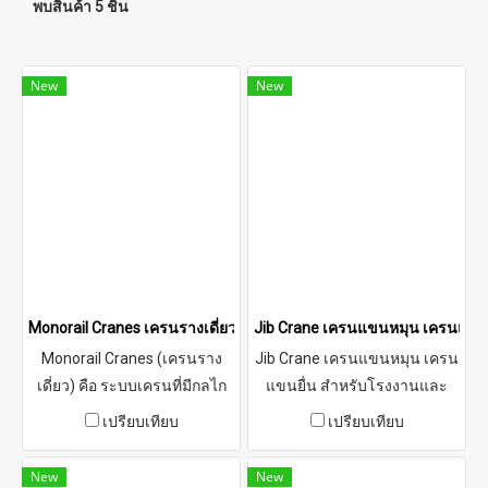
พบสินค้า 5 ชิ้น
New
New
Monorail Cranes เครนรางเดี่ยว
Jib Crane เครนแขนหมุน เครนแขน
Monorail Cranes (เครนราง
Jib Crane เครนแขนหมุน เครน
เดี่ยว) คือ ระบบเครนที่มีกลไก
แขนยื่น สำหรับโรงงานและ
หยิบจับสินค้าหรือวัสดุและ
คลังสินค้า ใช้รอกโซ่ไฟฟ้ายก
เปรียบเทียบ
เปรียบเทียบ
เคลื่อนที่ตามรางที่ถูกติดตั้งให้มี
น้ำหนักประมาณ 0.5–2 ตัน
เส้นทางเดียว หรือ "รางเดี่ยว"
ครอบคลุมรัศมีแขน 3–6 เมตร
New
New