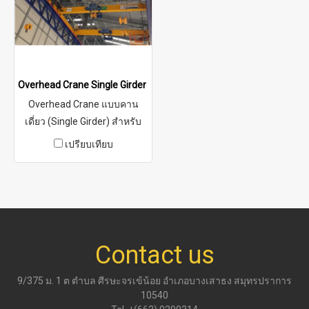
งานของลูกค้า
เคลื่อนที่บนรางนี้เพื่อย้ายวัตถุไป
มาในแนวแกน X และ Y
Overhead Crane Single Girder เครนเหนือศีรษะ แบบคานเดี่ยว สำหรั
Overhead Crane แบบคาน
เดี่ยว (Single Girder) สำหรับ
งานยก 0.5–20 ตัน เหมาะกับ
เปรียบเทียบ
โรงงานและคลังสินค้าที่
ต้องการระบบยกคุ้มค่า
โครงสร้างน้ำหนักเบา ลดภาระ
เสาอาคาร พร้อมบริการ
ออกแบบ ติดตั้ง และทดสอบโดย
วิศวกรผู้เชี่ยวชาญ
Contact us
9/375 ม. 1 ต ตำบล ศีรษะจรเข้น้อย อำเภอบางเสาธง สมุทรปราการ
10540